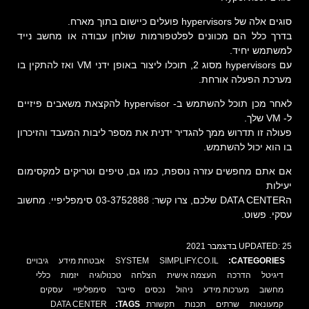
סוגים אלה של hypervisors פועלים כיישום בתוך מארח.
בדרך כלל הם מכוונים לפלטפורמות שולחן עבודה או מחשב נייד
למשתמש יחיד.
עם hypervisors מסוג 2, תוכלו ליצור באופן ידני VM ואז להתקין בו
מערכת הפעלה אורחת.
לאחר מכן תוכל להשתמש ב- hypervisor להקצאת משאבים פיזיים
ל- VM שלך.
פעולה זו תדרוש ממך להגדיר ידנית את מספר ליבות המעבד והזיכרון
בו הוא יכול להשתמש.
אם אתם מחפשים עזרה נוספת, כמו גם, טיפים וטריקים למקסימום
יעילות
הDATA CENTER שלכם, צרו קשר: 03-3752888 סימפליפיי. מחשוב
עסקי. פשוט.
25 בדצמבר 2021
UPDATED:
CATEGORIES:
SIMPLIFY.CO.IL
SYSTEM
אבטחת מידע
גיבויים
דיגיטל
הדרכה
העצמה אישית
הצלחה
טכנולוגיה
יזמות
כללי
מחשוב
מערכות מידע
ניהול
נכסים
סייבר
סימפליפיי
עסקים
קמעונאות
שרתים
תכנות
תקשורת
TAGS:
DATA CENTER