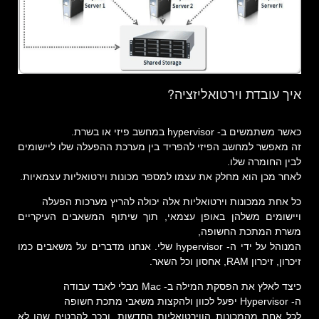
איך עובדת וירטואליזציה?
כאשר משתמשים ב- hypervisor במחשב פיזי או בשרת.
זה מאפשר למחשב הפיזי להפריד בין מערכת ההפעלה שלו ליישומים
לבין החומרה שלו.
לאחר מכן הוא מחלק את עצמו למספר מכונות וירטואליות עצמאיות.
כל אחת ממכונות וירטואליות אלה יכולה להריץ מערכות הפעלה
ויישומים משלהן באופן עצמאי, תוך שיתוף המשאבים העיקריים
משרת המתכת החשופה,
המנוהל על ידי ה- hypervisor שלי. אנחנו מדברים על משאבים כמו
זיכרון, זיכרון RAM, אחסון וכל השאר.
כיצד לאלץ את הפסקת המילה ב- Mac מבלי לאבד עבודה
ה- Hypervisor יפעל לכוון ולהקצות משאבי מתכת חשופה
לכל אחת מהמכונות הווירטואליות החדשות, ובכך להבטיח שהן לא