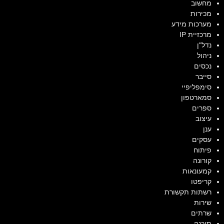
מחשוב
מכירות
מערכות מידע
מרכזיית IP
נדל"ן
ניהול
נכסים
סייבר
סימפליפיי
סמארטפון
ספרים
עיצוב
ענן
עסקים
פיתוח
קורונה
קמעונאות
קריפטו
רשתות תקשורת
שירות
שרתים
תוכנה