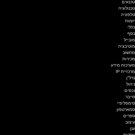
טכנאים
טכנולוגיה
טלפוניה
יזמות
כללי
כסף
מובייל
מוטיבציה
מחשוב
מכירות
מערכות מידע
מרכזיית IP
נדל"ן
ניהול
נכסים
סייבר
סימפליפיי
סמארטפון
ספרים
עיצוב
ענן
עסקים