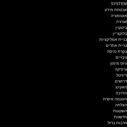
SYSTEM
אבטחת מידע
אוטומציה
אנרגיה
ביטקוין
בלוקצ'יין
בניית אפליקציות
בניית אתרים
בקרת כניסה
גיבויים
גיוס מימון
גרפיקה
דיגיטל
דרושים
האקינג
הדרכה
העצמה אישית
הצלחה
השקעות
חדשנות
חרבות ברזל