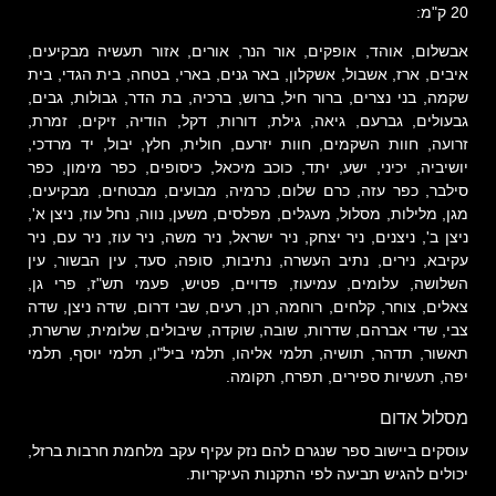
20 ק"מ:
אבשלום, אוהד, אופקים, אור הנר, אורים, אזור תעשיה מבקיעים,
איבים, ארז, אשבול, אשקלון, באר גנים, בארי, בטחה, בית הגדי, בית
שקמה, בני נצרים, ברור חיל, ברוש, ברכיה, בת הדר, גבולות, גבים,
גבעולים, גברעם, גיאה, גילת, דורות, דקל, הודיה, זיקים, זמרת,
זרועה, חוות השקמים, חוות יזרעם, חולית, חלץ, יבול, יד מרדכי,
יושיביה, יכיני, ישע, יתד, כוכב מיכאל, כיסופים, כפר מימון, כפר
סילבר, כפר עזה, כרם שלום, כרמיה, מבועים, מבטחים, מבקיעים,
מגן, מלילות, מסלול, מעגלים, מפלסים, משען, נווה, נחל עוז, ניצן א',
ניצן ב', ניצנים, ניר יצחק, ניר ישראל, ניר משה, ניר עוז, ניר עם, ניר
עקיבא, נירים, נתיב העשרה, נתיבות, סופה, סעד, עין הבשור, עין
השלושה, עלומים, עמיעוז, פדויים, פטיש, פעמי תש"ז, פרי גן,
צאלים, צוחר, קלחים, רוחמה, רנן, רעים, שבי דרום, שדה ניצן, שדה
צבי, שדי אברהם, שדרות, שובה, שוקדה, שיבולים, שלומית, שרשרת,
תאשור, תדהר, תושיה, תלמי אליהו, תלמי ביל"ו, תלמי יוסף, תלמי
יפה, תעשיות ספירים, תפרח, תקומה.
מסלול אדום
עוסקים ביישוב ספר שנגרם להם נזק עקיף עקב מלחמת חרבות ברזל,
יכולים להגיש תביעה לפי התקנות העיקריות.