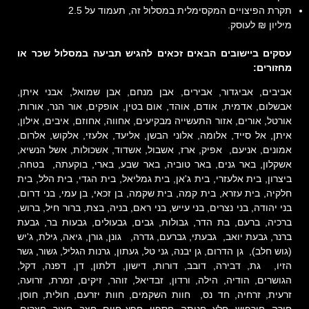
תקרת הפיצויים המקסימלית במסלול זה, תעמוד על 2.5
מיליון ₪ לעוסק.
עסקים ביישובים הבאים זכאים להגיש תביעה במסלול שכר או
מחזורים:
אביבים, אביגדור, אבירים, אבן מנחם, אבן שמואל, אבני איתן,
אבשלום, אדמית, אודם, אוהד, אום בטין, אופקים, אור הנר, אורות,
אורטל, אורים, אזור התעשייה מבקיעים, אחווה, אחוזם, איבים, אילון,
איתן, אל סייד, אלומה, אלוני הבשן, אליעד, אלעזי, אלקוש, אלרום,
אמונים, אניעם, אפיק, ארז, אשבול, אשדוד, אשכולות, אשל הנשיא,
אשקלון, באר גנים, באר טוביה, באר שבע, בארי, בוקעתה, בטחה,
ביצרון, בית אלעזרי, בית ג'אן, בית גמליאל, בית הגדי, בית הלל, בית
חלקיה, בית עזרא, בית קמה, בית שקמה, בן זכאי, בן עמי, בני דרום,
בני יהודה, בני נצרים, בני עייש, בני ראם, בניה, בצת, ברור חיל, ברוש,
ברכיה, ברעם, בת הדר, גבולות, גבים, גבעולים, גבעות בר, גבעת
ברנר, גבעת יואב, גבעתי, גברעם, גדרה, גונן, גורן, גיאה, גילת, ג'יש
(גוש חלב), גן הדרום, גן יבנה, גני טל, געתון, גרנות הגליל, גשור, גשר
הזיו, גת, דבירה, דובב, דורות, דישון, דלתון, דן, דפנה, דקל,
הגושרים, הודיה, הילה, ורדון, זבדיאל, זוהר, זיקים, זמרת, זרועה,
זרעית, זרחיה, חד נס, חוות השקמים, חוות יזרעם, חולית, חוסן,