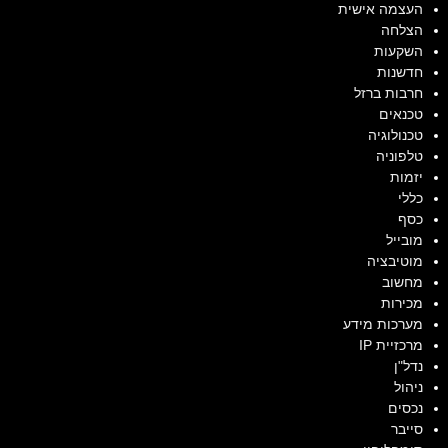
העצמה אישית
הצלחה
השקעות
חדשנות
חרבות ברזל
טכנאים
טכנולוגיה
טלפוניה
יזמות
כללי
כסף
מובייל
מוטיבציה
מחשוב
מכירות
מערכות מידע
מרכזיית IP
נדל"ן
ניהול
נכסים
סייבר