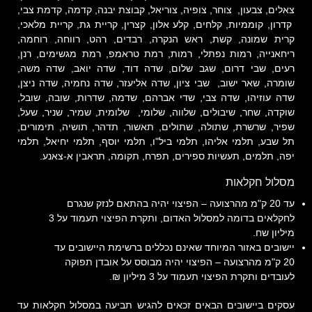
צאלים, צבעון, צוחר, צופיה, צוריאל, קבוצת יבנה, קדמה, קדמת צבי,
קדרון, קוממיות, קלחים, קלע אלון, קצרין, קריית גת, קריית מלאכי,
קרית שמונה, קשת, ראש הנקרה, רבדים, רהט, רווחה, רוחמה,
ריחאנייה, רמות נפתלי, רמות, רמת טראמפ, רמת מגשימים, רנן,
רעים, שבי דרום, שגב שלום, שדה דוד, שדה יואב, שדה משה,
שומרה, שאר ישוב, שבי ציון, שדה אליעזר, שדה נחמיה, שדה ניצן,
שדה עוזיהו, שדה צבי, שדי אברהם, שדמה, שדרות, שובה, שובל,
שוקדה, שחר, שיבולים, שלווה, שלומי, שלומית, שמיר, שניר, שעל,
שפיר, שרשרת, שתולה, שתולים, תאשור, תדהר, תושיה, תימורים,
תל שבע, תלמי אליהו, תלמי ביל"ו, תלמי יוסף, תלמי יחיאל, תלמי
יפה, תלמים, תעשיות ספירים, תפרח, תקומה, תראבין א-צאנע.
מסלול חקלאות
עד 20 ק"מ מהרצועה – הפיצוי יהיה בהתאם לנזק שנגרם
לחקלאים בדומה למסלול האדום, ותקרת הפיצוי תעמוד על 3
מיליון שח.
יישובים באזור המיוחד שאינם נכללים ברשימת היישובים עד
20 ק"מ מהרצועה – הפיצוי יהיה מבוסס על אובדן תפוקה
לעובדים ותקרת הפיצוי תעמוד על 3 מיליון ₪.
עסקים ביישובים הבאים זכאים להגיש תביעה במסלול חקלאות עד