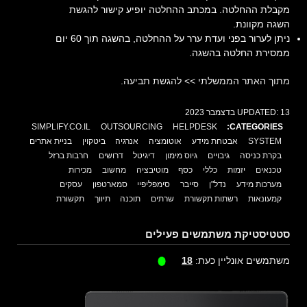
מקבלת ההחלטה. במכתב ההחלטה יופיע קישור להגשת
השגה מקוונת.
ניתן לערור בפני ועדת ערר על ההחלטה, בהשגה תוך 60 יום
ממסירת החלטה בהשגה.
מתוך האתר הממשלתי >> להגשת תביעה.
13 בדצמבר 2023
UPDATED:
SIMPLIFY.CO.IL
OUTSOURCING
HELPDESK
CATEGORIES:
SYSTEM
אבטחת מידע
אוטומציה
אנרגיה
ביטקוין
בניית אתרים
בקרת כניסה
גיבויים
גיוס מימון
דיגיטל
דרושים
חרבות ברזל
טכנאים
יזמות
כללי
כסף
מוטיבציה
מחשוב
מכירות
מערכות מידע
נדל"ן
סייבר
סימפליפיי
סמארטפון
עסקים
קמעונאות
רשתות תקשורת
שרתים
תוכנה
תיווך
תקשורת
סטטיסטיקת משתמשים פעילים
משתמשים אונליין כעת:
18