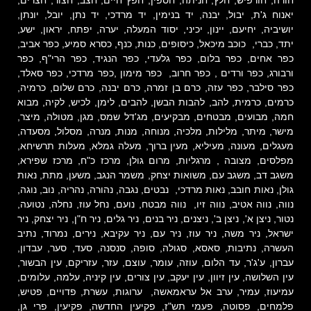
חורה, חורפיש, חלץ, חניתה, חספין, חפץ חיים, חצב, חצור, חצרים,
יאנוח ג'ת, יבול, יבנה, יד בנימין, יד מרדכי, יד נתן, יובל, יונתן,
יושיביה, יחיעם, יינון, יכיני, יסוד המעלה, יערה, יפתח, יראון, ישע,
יתד, כברי, כוכב מיכאל, כיסופים, כנות, כנף, כסרא סמיע, כפר אביב,
כפר אחים, כפר בלום, כפר גלעדי, כפר הנגיד, כפר הרי"ף, כפר
ורבורג, כפר ורדים , כפר חרוב, כפר מימון ,כפר מרדכי, כפר סאלד,
כפר סילבר, כפר עזה, כרם בן זמרה, כרם יבנה, כרם שלום, כרמיה,
כרמים, כרמית, להב, להבות הבשן, להבים, לימן, לכיש, לקיה, מבוא
חמה, מבועים, מבטחים, מבקיעים, מג'דל שמס, מגן, מטולה, מיצר,
מישר, מיתר, מלילות, מלכיה, מנוחה, מנות, מנרה, מסלול, מסעדה,
מעגלים, מעונה, מעיליא, מעין ברוך, מעלה גמלא, מעלות תרשיחא,
מפלסים, מצובה , מרגליות, מרום גולן, מרכז כ"ח, מרכז שפירא,
משגב דב, משגב עם, משואות יצחק, משמר הנגב, משען, מתת, נאות
גולן, נאות חובב, נאות מרדכי, נבטים, נגבה, נהורה, נהריה, נוב, נוגה,
נווה, נווה אטיב, נווה זיו, נווה מבטח, נועם, נחל עוז, נחלה, נטועה,
נטור, ניצן א', ניצן ב', ניצנים, ניר בנים, ניר גלים, ניר ח"ן, ניר יצחק, ניר
ישראל, ניר משה, ניר עוז, ניר עם, ניר עקיבא, נירים, נמרוד, נתיב
העשרה, נתיבות, סאסא, סגולה, סופה, סנסנה, סעד, סער, עבדון,
עברון, ע'ג'ר, עד הלום, עוזה, עומר, עוצם, עזר, עזריקם, עין הבשור,
עין השלושה, עין זיוון, עין יעקב, עין צורים, עין קיניה, עלמה, עלומים,
עמיעוז, עמיר, ערב אל עראמאשה, ערוגות, עשרת, פדויים, פטיש,
פלמחים, פסוטה, פעמי תש"ז, פקיעין החדשה, פקיעין, פרי גן,