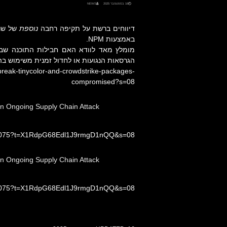
16 בספטמבר 2025
NEWS
דיווחים ברשת על תקיפה רחבה
נוספת
באמצעות NPM.
מומלץ מאד לוודא האם חבילות התוכנה שבש
הגרסאות הנגועות או לחדול זמנית משימוש בהן
reak-tinycolor-and-crowdstrike-packages-
compromised?s=08
 Ongoing Supply Chain Attack
820075?t=X1RdpG68Edl1J9rmgD1nQQ&s=08
 Ongoing Supply Chain Attack
820075?t=X1RdpG68Edl1J9rmgD1nQQ&s=08