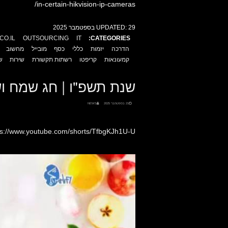
in-certain-hikvision-ip-cameras/
29 בספטמבר 2025
UPDATED:
CO.IL
OUTSOURCING
IT
CATEGORIES:
הדרכה
יזמות
כללי
כסף
מובייל
מחשוב
קמעונאות
קריפטו
רשתות תקשורת
שירות
ש
שנת תשפ"ו | חג שמח ו
21 בספטמבר 2025
NEWS
ps://www.youtube.com/shorts/TfbgKJh1U-U