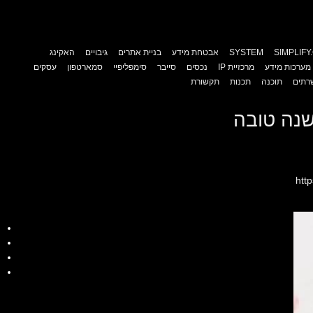
SIMPLIFY.
SYSTEM
אבטחת מידע
בניית אתרים
גיבויים
האקינג
מערכות מידע
מרכזיית IP
נכסים
סייבר
סימפליפיי
סמארטפון
עסקים
רתים
תוכנה
תכנות
תקשורת
שנה טובה
htt