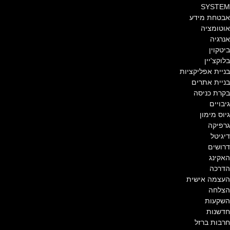
SYSTEM
אבטחת מידע
אוטומציה
אנרגיה
ביטקוין
בלוקצ'יין
בניית אפליקציות
בניית אתרים
בקרת כניסה
גיבויים
גיוס מימון
גרפיקה
דיגיטל
דרושים
האקינג
הדרכה
העצמה אישית
הצלחה
השקעות
חדשנות
חרבות ברזל