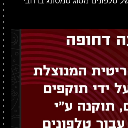
 טלפונים מסוג סמסונג ברחבי