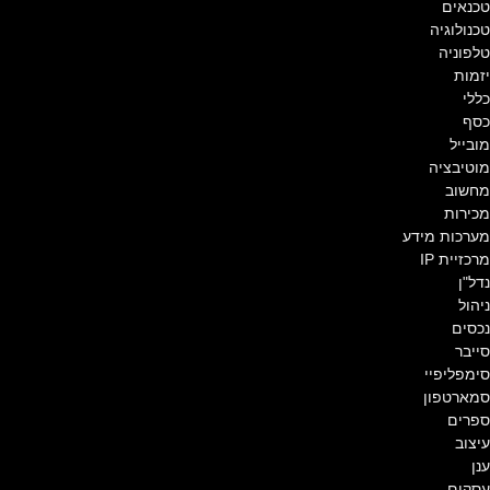
טכנאים
טכנולוגיה
טלפוניה
יזמות
כללי
כסף
מובייל
מוטיבציה
מחשוב
מכירות
מערכות מידע
מרכזיית IP
נדל"ן
ניהול
נכסים
סייבר
סימפליפיי
סמארטפון
ספרים
עיצוב
ענן
עסקים