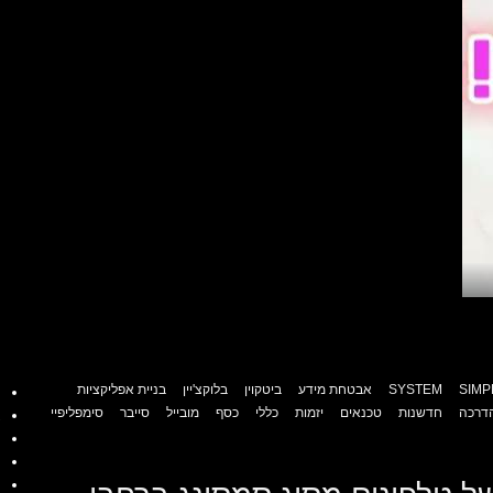
SIMPL
SYSTEM
אבטחת מידע
ביטקוין
בלוקצ'יין
בניית אפליקציות
דרכה
חדשנות
טכנאים
יזמות
כללי
כסף
מובייל
סייבר
סימפליפיי