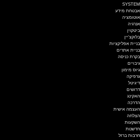
SYSTEM
אבטחת מידע
אוטומציה
אנרגיה
ביטקוין
בלוקצ'יין
בניית אפליקציות
בניית אתרים
בקרת כניסה
גיבויים
גיוס מימון
גרפיקה
דיגיטל
דרושים
האקינג
הדרכה
העצמה אישית
הצלחה
השקעות
חדשנות
חרבות ברזל