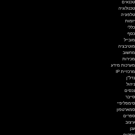
טכנאים
טכנולוגיה
טלפוניה
יזמות
כללי
כסף
מובייל
מוטיבציה
מחשוב
מכירות
מערכות מידע
מרכזיית IP
נדל"ן
ניהול
נכסים
סייבר
סימפליפיי
סמארטפון
ספרים
עיצוב
ענן
עסקים