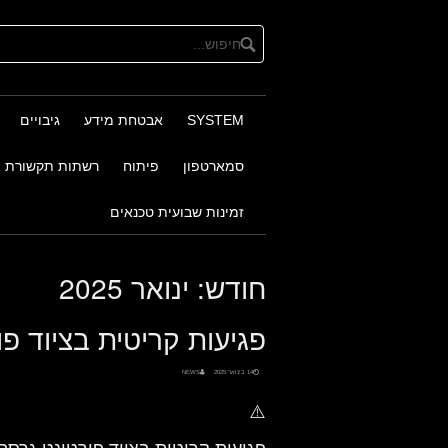
Ski
t
conten
SYSTEM
אבטחת מידע
גיבויים
סמארטפון
פיתוח
רשתות תקשורת
זמינות שבועית טכנאים
חודש:
ינואר 2025
פגיעות קריטית בציוד פור
14 בינואר 2025
NEWS
⚠️
פגיעות קריטית בציוד פורטינט גרסה 7.0