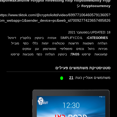
VaporMaxShuffle
#crypto
#investing
#xrp
#xrpcommunity
#fyp
シ
#cryptocurrency
https://www.tiktok.com/@cryptolioltd/video/6997710646057913605?
from_webapp=1&sender_device=pc&web_id7009277423657485826
18 בספטמבר 2021
UPDATED:
CATEGORIES:
SIMPLIFY.CO.IL
אנרגיה
ביטקוין
בלוקצ'יין
דיגיטל
הצלחה
השקעות
חדשנות
טכנולוגיה
יזמות
כללי
כסף
מובייל
מכירות
ניהול
נכסים
סימפליפיי
סמארטפון
ענן
עסקים
קמעונאות
קריפטו
TAGS:
ביטקוין
הצלחה
כסף
מטבעות
קריפטו
סטטיסטיקת משתמשים פעילים
משתמשים אונליין כעת:
21