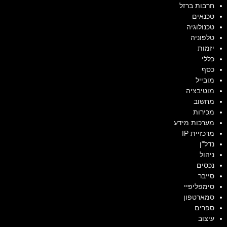
חרבות ברזל
טכנאים
טכנולוגיה
טלפוניה
יזמות
כללי
כסף
מובייל
מוטיבציה
מחשוב
מכירות
מערכות מידע
מרכזיית IP
נדל"ן
ניהול
נכסים
סייבר
סימפליפיי
סמארטפון
ספרים
עיצוב