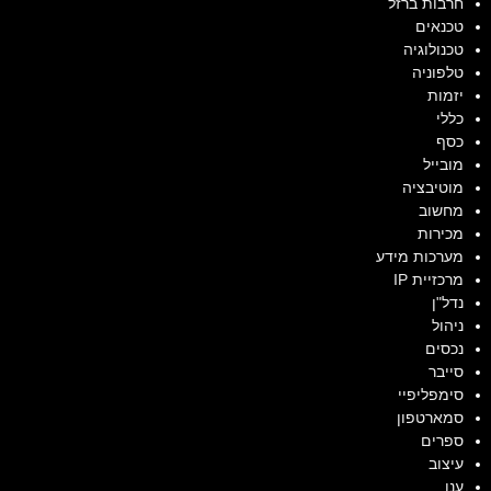
חרבות ברזל
טכנאים
טכנולוגיה
טלפוניה
יזמות
כללי
כסף
מובייל
מוטיבציה
מחשוב
מכירות
מערכות מידע
מרכזיית IP
נדל"ן
ניהול
נכסים
סייבר
סימפליפיי
סמארטפון
ספרים
עיצוב
ענן